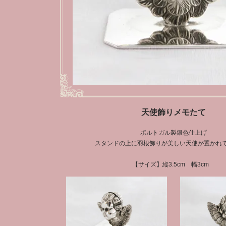
天使飾りメモたて
ポルトガル製銀色仕上げ
スタンドの上に羽根飾りが美しい天使が置かれ
【サイズ】縦3.5cm 幅3cm