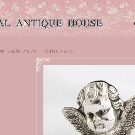
Top
>
人形用アクセサリー
>
天使飾りメモたて