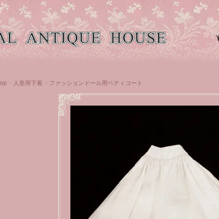
Top
>
人形用下着
>
ファッションドール用ペティコート