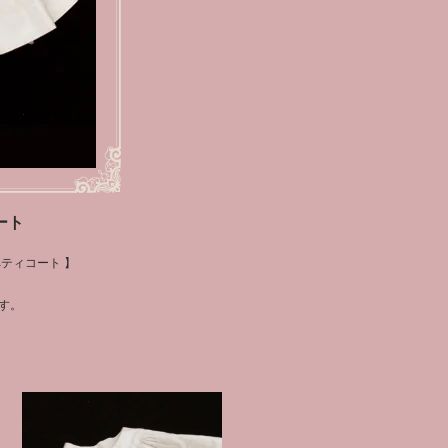
ート
ティコート 】
す。