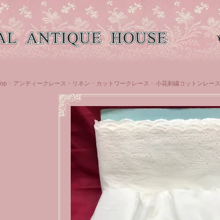
Top
>
アンティークレース・リネン
>
カットワークレース
>
小花刺繍コットンレー