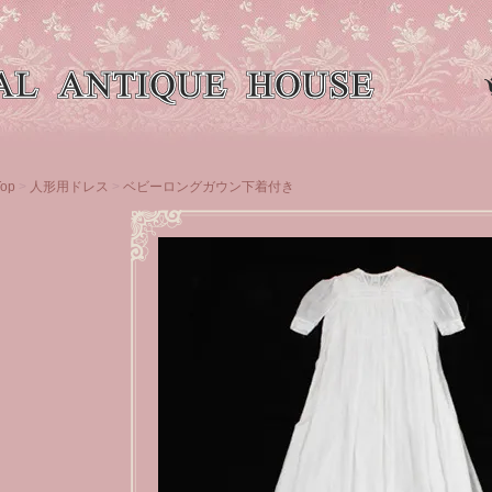
Top
>
人形用ドレス
>
ベビーロングガウン下着付き