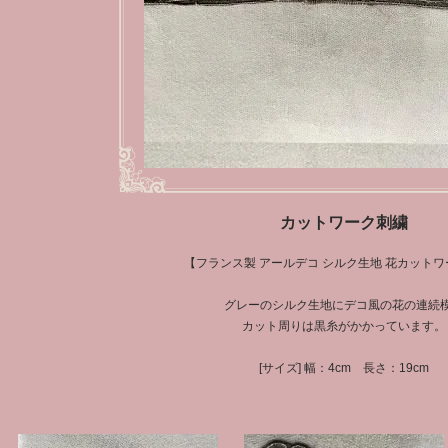
カットワーク刺繍
【フランス製 アールデコ シルク生地 花カット
グレーのシルク生地にデコ風の花の連続
カット周りは黒糸がかかっています。
[サイズ] 幅：4cm 長さ：19cm