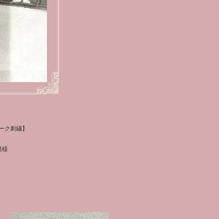
ワーク刺繍】
模様