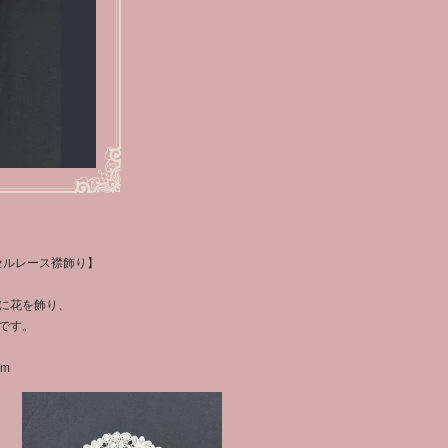
ッセルレース襟飾り】
に花を飾り、
です。
cm