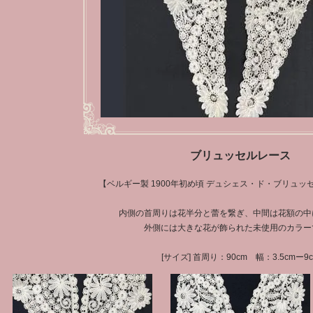
ブリュッセルレース
【ベルギー製 1900年初め頃 デュシェス・ド・ブリュ
内側の首周りは花半分と蕾を繋ぎ、中間は花額の中
外側には大きな花が飾られた未使用のカラー
[サイズ] 首周り：90cm 幅：3.5cmー9