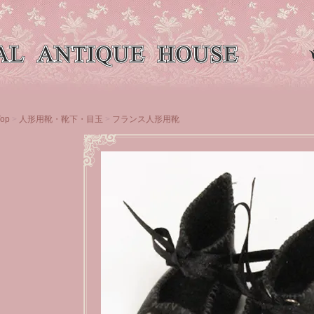
Top
>
人形用靴・靴下・目玉
>
フランス人形用靴