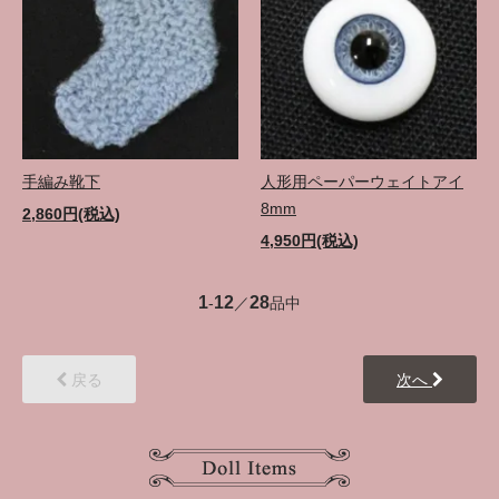
手編み靴下
人形用ペーパーウェイトアイ
8mm
2,860円(税込)
4,950円(税込)
1
12
28
-
／
品中
戻る
次へ