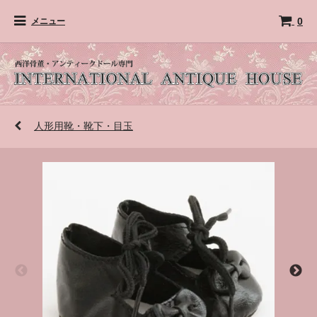
0
メニュー
人形用靴・靴下・目玉