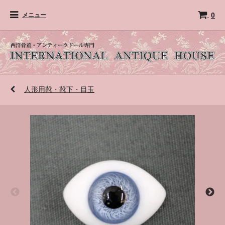
0
メニュー
人形用靴・靴下・目玉