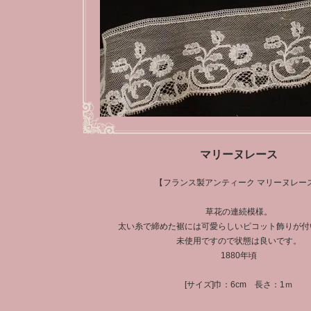
マリーヌレース
【フランス製アンティーク マリーヌレー
草花の連続模様。
太い糸で締めた裾には可愛らしいピコット飾りが付
未使用ですので状態は良いです。
1880年頃
[サイズ]巾：6cm 長さ：1ｍ