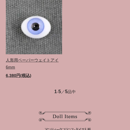
人形用ペーパーウェイトアイ
6mm
6,380円(税込)
1
5
5
-
／
品中